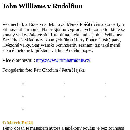
John Williams v Rudolfinu
Ve dnech 8. a 16.června debutoval Marek Prášil dvěma koncerty u
Filmové filharmonie. Na programu vyprodaných koncertů, které se
konaly ve Dvořákově síni Rudolfina, byla hudba Johna Williamse.
Zazněly jak skladby ze známých filmů Harry Potter, Jurský park,
Hvězdné války, Star Wars či Schindlerův seznam, tak také méně
známé melodie kupříkladu z filmu Andělin popel.
Více o orchestru :
https://www.filmharmonie.cz/
Fotogalerie: foto Petr Chodura / Petra Hajská
© Marek Prášil
Tento obsah je majetkem autora a jakékoliv použití je bez souhlasu