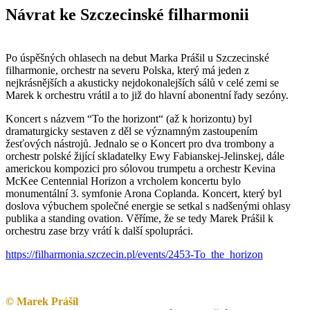
Návrat ke Szczecinské filharmonii
Po úspěšných ohlasech na debut Marka Prášil u Szczecinské
filharmonie, orchestr na severu Polska, který má jeden z
nejkrásnějších a akusticky nejdokonalejších sálů v celé zemi se
Marek k orchestru vrátil a to již do hlavní abonentní řady sezóny.
Koncert s názvem “To the horizont“ (až k horizontu) byl
dramaturgicky sestaven z děl se významným zastoupením
žesťových nástrojů. Jednalo se o Koncert pro dva trombony a
orchestr polské žijící skladatelky Ewy Fabianskej-Jelinskej, dále
americkou kompozici pro sólovou trumpetu a orchestr Kevina
McKee Centennial Horizon a vrcholem koncertu bylo
monumentální 3. symfonie Arona Coplanda. Koncert, který byl
doslova výbuchem společné energie se setkal s nadšenými ohlasy
publika a standing ovation. Věříme, že se tedy Marek Prášil k
orchestru zase brzy vrátí k další spolupráci.
https://filharmonia.szczecin.pl/events/2453-To_the_horizon
© Marek Prášil