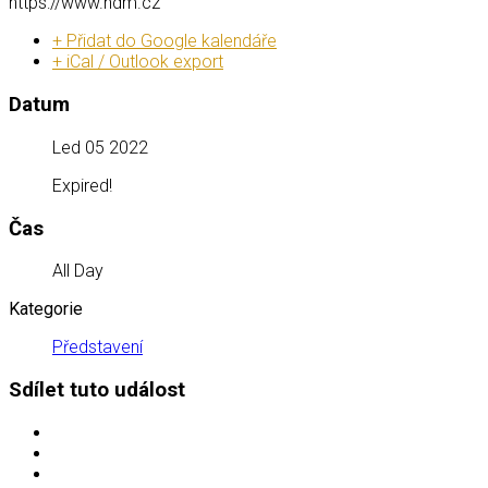
https://www.ndm.cz
+ Přidat do Google kalendáře
+ iCal / Outlook export
Datum
Led 05 2022
Expired!
Čas
All Day
Kategorie
Představení
Sdílet tuto událost