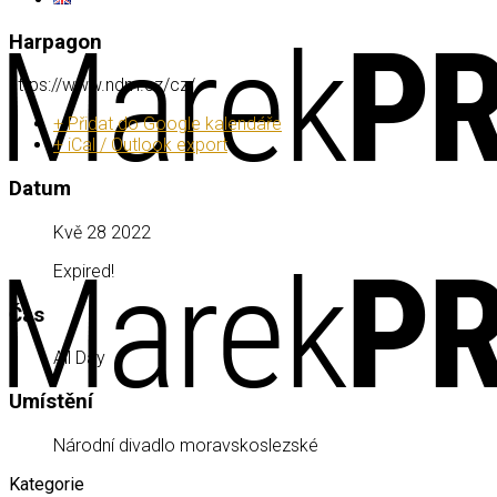
Harpagon
https://www.ndm.cz/cz/
+ Přidat do Google kalendáře
+ iCal / Outlook export
Datum
Kvě 28 2022
Expired!
Čas
All Day
Umístění
Národní divadlo moravskoslezské
Kategorie