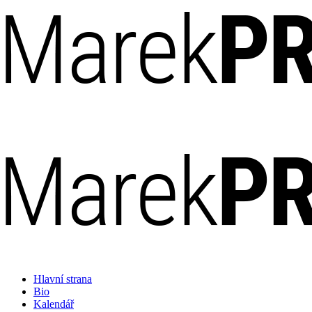
Hlavní strana
Bio
Kalendář